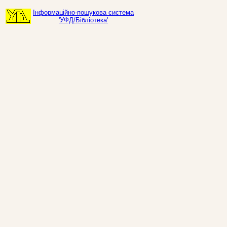
Інформаційно-пошукова система
'УФД/Бібліотека'